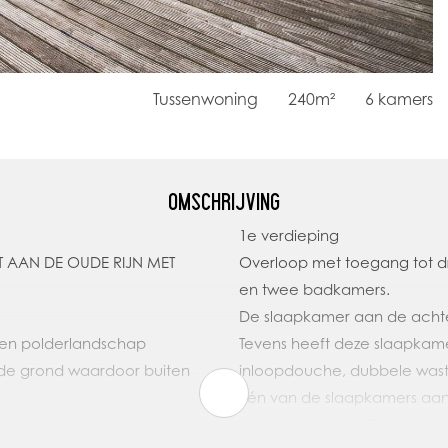
Tussenwoning
240m²
6
kamers
OMSCHRIJVING
1e verdieping
T AAN DE OUDE RIJN MET
Overloop met toegang tot d
en twee badkamers.
De slaapkamer aan de achter
n en polderlandschap
Tevens heeft deze slaapkam
de grond waardoor buiten
inloopdouche, dubbele wastaf
Eén van de slaapkamers aan 
en ook een vide. De andere 