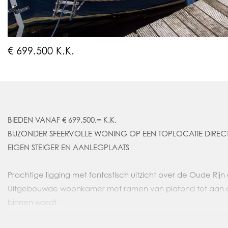
€ 699.500 K.K.
BIEDEN VANAF € 699.500,= K.K.
BIJZONDER SFEERVOLLE WONING OP EEN TOPLOCATIE DIREC
EIGEN STEIGER EN AANLEGPLAATS
Prachtige ligging met fantastisch uitzicht over de Oude Rij
Uitgebouwde woonkamer met ramen van plafond tot aan 
binnen wordt
Grote steiger met ligplaats in eigen water