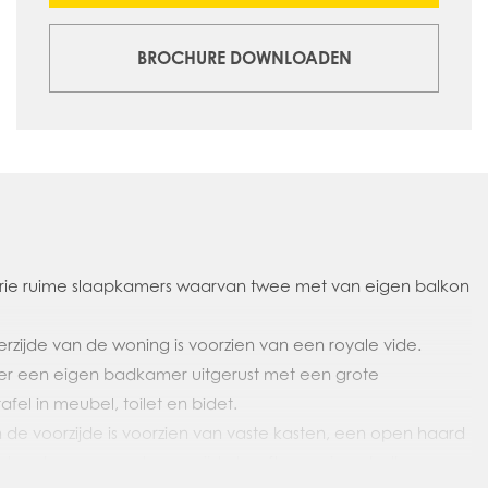
BROCHURE DOWNLOADEN
rie ruime slaapkamers waarvan twee met van eigen balkon
zijde van de woning is voorzien van een royale vide.
er een eigen badkamer uitgerust met een grote
el in meubel, toilet en bidet.
de voorzijde is voorzien van vaste kasten, een open haard
slaapkamer aan de voorzijde heeft een eigen balkon.