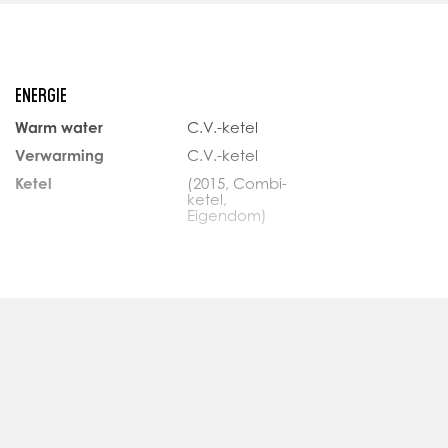
f de overloop is uitgerust met een wastafel, toilet en
ENERGIE
u uit in de vierde slaapkamer die vergroot is door middel
Warm water
C.V.-ketel
 slaapkamer heeft een eigen dakterras en een eigen
Verwarming
C.V.-ketel
stoom-/ douchecabine, toilet en wastafel.
Ketel
(2015, Combi-
ketel,
Eigendom)
BUITENRUIMTE
Ligging
Aan het water,
Aan rustige
weg, In
876.20 m3
centrum, Vrij
uitzicht, Aan
0 m2
vaarroute
erige inpandige ruimte : 43.10 m2 (garage en kelder)
Tuin
Achtertuin,
Voortuin
Gebouwgebonden buitenruimte : 72.10 m2 (balkons en (dak)terrassen)