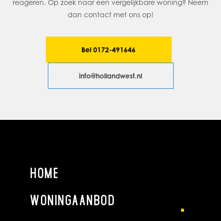
reageren. Op zoek naar een vergelijkbare woning? Neem
gesitueerd. Daarnaast bevindt zich op deze verdieping de
dan contact met ons op!
royale badkamer met dubbel wastafelmeubel, ligbad en
ruime douchehoek plus een separaat een 2de toilet.
Bel 0172-491646
2e verdieping
Overloop met toegang tot de 5e slaapkamer en bergruimte.
info@hollandwest.nl
De slaapkamer is voorzien van meerdere dakramen.
Tuin
Rond omliggende en zeer verzorgde tuin. De voortuin biedt
de mogelijkheid om daar meerdere auto’s te parkeren voor
de garage. De achtertuin is aan het water gelegen en hier
zijn meerdere zitgedeeltes gelegen. Daarnaast is er een brug
HOME
aanwezig welke de tuin in verbinding brengt met het privé
eiland. Vanaf dit eiland heeft u prachtig zicht op uw eigen
woning.
WONINGAANBOD
GEBRUIKSOPPERVLAKTEN (NEN2580)