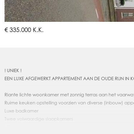
€ 335.000 K.K.
! UNIEK !
EEN LUXE AFGEWERKT APPARTEMENT AAN DE OUDE RIJN IN 
Riante lichte woonkamer met zonnig terras aan het vaarwa
Ruime keuken opstelling voorzien van diverse (inbouw) app
Luxe badkamer
Twee volwaardige slaapkamers
HR++ kozijnen en vloerverwarming