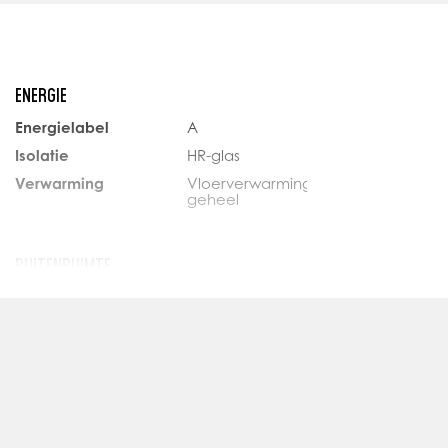
keningen.
ENERGIE
Energielabel
A
 zonnig terras aan het vaarwater
Isolatie
HR-glas
rzien van diverse (inbouw) apparatuur
Verwarming
Vloerverwarming
geheel
ers
arming
BUITENRUIMTE
te
Ligging
Aan vaarroute
 is in oprichting
Balkon
Ja
Schuur
Inpandig
erd op de NEN2580. De Meetinstructie is bedoeld om een
 meten toe te passen voor het geven van een indicatie
GARAGE
De Meetinstructie sluit verschillen in meetuitkomsten niet