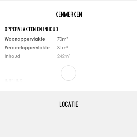
AFMETINGEN
Zie bijgaande plattegrondte
KENMERKEN
OPPERVLAKTEN EN INHOUD
, bieden wij een prachtig
BIJZONDERHEDEN
Woonoppervlakte
70m²
g aan het vaarwater, wat
Riante lichte woonkamer met
Perceeloppervlakte
81m²
balkon.
Ruime keuken opstelling voo
Inhoud
242m³
Luxe badkamer
oor een vrijblijvende
Twee volwaardige slaapkam
HR++ kozijnen en vloerverw
INDELING
Grote hal met veel bergruim
Aantal kamers
4
Pand is thans in splitsing, VVE
Aantal slaapkamers
2
LOCATIE
Aantal verdiepingen
1
nsluiting en ruimte voor een
Toelichtingsclausule NEN2580
Voorzieningen
Schuifpui
De Meetinstructie is gebase
meer eenduidige manier van
van de gebruiksoppervlakte. 