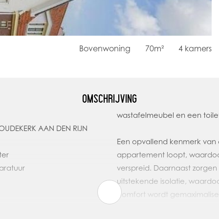
Bovenwoning
70m²
4
kamers
OMSCHRIJVING
wastafelmeubel en een toile
KOUDEKERK AAN DEN RIJN
Een opvallend kenmerk van d
ter
appartement loopt, waardo
aratuur
verspreid. Daarnaast zorgen
uitstekende isolatie, waardo
comfort wordt gemaximalise