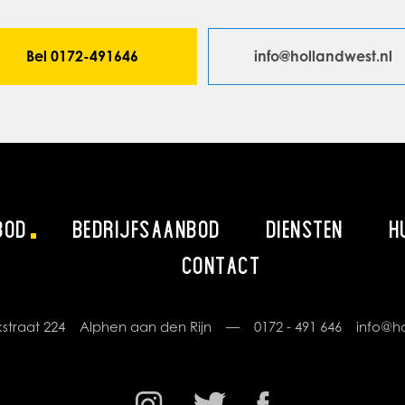
Bel 0172-491646
info@hollandwest.nl
BOD
BEDRIJFSAANBOD
DIENSTEN
H
CONTACT
rikstraat 224 Alphen aan den Rijn —
0172 - 491 646
info@ho