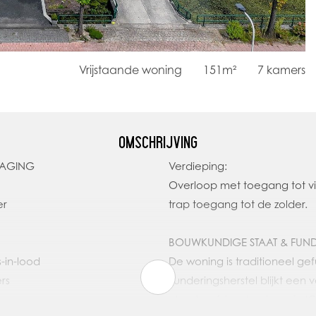
Vrijstaande woning
151m²
7
kamers
OMSCHRIJVING
DAGING
Verdieping:
Overloop met toegang tot v
er
trap toegang tot de zolder.
BOUWKUNDIGE STAAT & FUN
s-in-lood
De woning is traditioneel g
rs
Funderingsherstel blijkt een 
als scheefstand categorie 'Gr