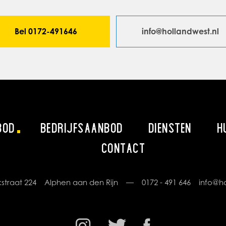
Bel 0172-491646
info@hollandwest.nl
BOD
BEDRIJFSAANBOD
DIENSTEN
H
CONTACT
rikstraat 224 Alphen aan den Rijn —
0172 - 491 646
info@ho