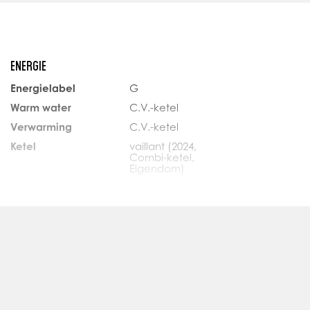
atselijk hellend.
elen:
efpalen tot ca. 10 meter diep
ENERGIE
x lintvoegwapening
Energielabel
G
Kostenindicatie funderingsstabilisatie: ca €39.000,- incl. btw
Warm water
C.V.-ketel
sherstel (Bresser): ca. €150.000,- incl. btw
Verwarming
C.V.-ketel
Ketel
vaillant (2024,
Combi-ketel,
Eigendom)
aanwezig
BUITENRUIMTE
underingsherstel noodzakelijk
Ligging
In centrum
Tuin
Tuin rondom
keningen.