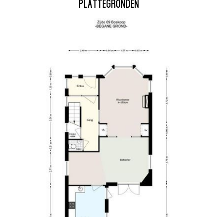
PLATTEGRONDEN
het uitvoeren van de metin
ite met voor- en
gekoppeld.
ige keuken met doorgang
Deze informatie is door ons
wordt echter geen enkele aa
r nu een slaapkamer
onjuistheid of anderszins, 
kelder.
oppervlakten zijn indicatief.