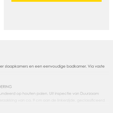
ier slaapkamers en een eenvoudige badkamer. Via vaste
DERING
efundeerd op houten palen. Uit inspectie van Duurzaam
verzakking van ca. 9 cm aan de linkerzijde, geclassificeerd
oot' (rotatie 1:87). Scheurvorming is zichtbaar in