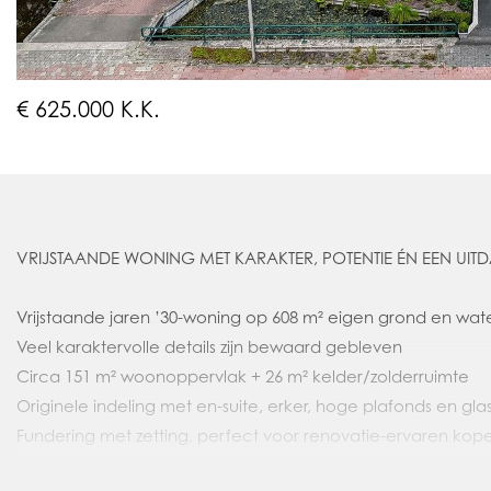
€ 625.000 K.K.
VRIJSTAANDE WONING MET KARAKTER, POTENTIE ÉN EEN UIT
Vrijstaande jaren ’30-woning op 608 m² eigen grond en wat
Veel karaktervolle details zijn bewaard gebleven
Circa 151 m² woonoppervlak + 26 m² kelder/zolderruimte
Originele indeling met en-suite, erker, hoge plafonds en gla
Fundering met zetting, perfect voor renovatie-ervaren kope