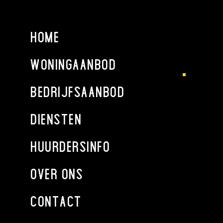
Meetinstructie is bedoeld om een meer eenduidige manier
van meten toe te passen voor het geven van een indicatie
van de gebruiksoppervlakte. De Meetinstructie sluit
HOME
verschillen in meetuitkomsten niet volledig uit, door
bijvoorbeeld interpretatieverschillen, afrondingen of
WONINGAANBOD
beperkingen bij het uitvoeren van de meting. Het nen2580
meetrapport wordt aan de koopakte gekoppeld.
BEDRIJFSAANBOD
Deze informatie is door ons met de nodige zorgvuldigheid
samengesteld. Onzerzijds wordt echter geen enkele
DIENSTEN
aansprakelijkheid aanvaard voor enige onvolledigheid,
onjuistheid of anderszins, dan wel de gevolgen daarvan.
HUURDERSINFO
Alle opgegeven maten en oppervlakten zijn indicatief.
OVER ONS
CONTACT