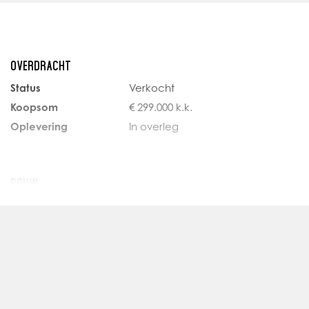
Dit studio-achtige appartement van ca. 44 m² bevindt zic
beschikt over een heerlijke tuin/patio aan de voorzijde.
De slimme indeling biedt een mogelijkheid tot aparte slaa
OVERDRACHT
van zowel openheid als privacy.
Status
Verkocht
Koopsom
€ 299.000 k.k.
Oplevering
In overleg
BOUW
Soort appartement
Benedenwoning,
Appartement
Woonlaag
1
Soort bouw
Nieuwbouw
Bouwjaar
2025
Onderhoud binnen
Uitstekend