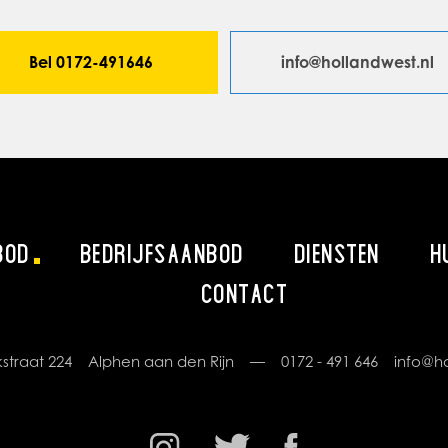
Bel 0172-491646
info@hollandwest.nl
BOD
BEDRIJFSAANBOD
DIENSTEN
H
CONTACT
rikstraat 224 Alphen aan den Rijn —
0172 - 491 646
info@ho