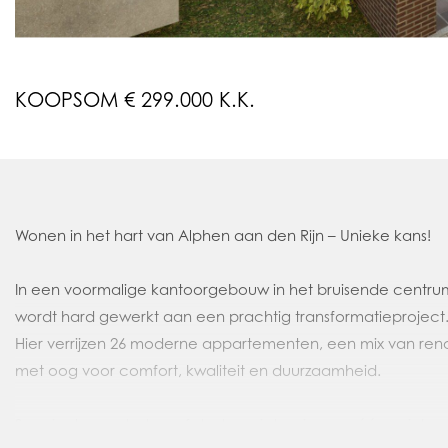
KOOPSOM € 299.000 K.K.
Wonen in het hart van Alphen aan den Rijn – Unieke kans!
In een voormalige kantoorgebouw in het bruisende centru
wordt hard gewerkt aan een prachtig transformatieproject
Hier verrijzen 26 moderne appartementen, een mix van r
met oog voor comfort, kwaliteit en duurzaamheid.
Speciaal voor starters of stadsgenieters is er nu één uniek