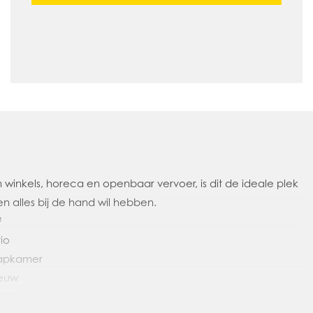
winkels, horeca en openbaar vervoer, is dit de ideale plek
en alles bij de hand wil hebben.
²
io
laapkamer
ieuw
2026