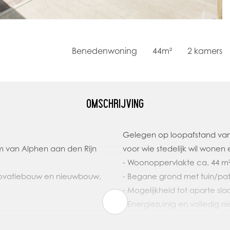
Benedenwoning
44m²
2
kamers
OMSCHRIJVING
Gelegen op loopafstand van 
m van Alphen aan den Rijn
voor wie stedelijk wil wonen 
.
- Woonoppervlakte ca. 44 m
enovatiebouw en nieuwbouw,
- Begane grond met tuin/pat
- Mogelijkheid tot aparte s
- Energiezuinig en volledig n
 appartement beschikbaar!
- Verwachte oplevering: Q1 