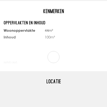
- Modern en onderhoudsar
h op de begane grond en
- Inclusief sanitair exclusief 
KENMERKEN
pkamer, waardoor u geniet
Grijp deze kans en maak van 
OPPERVLAKTEN EN INHOUD
Neem contact op voor meer i
Woonoppervlakte
44m²
Inhoud
100m³
INDELING
Aantal kamers
2
Aantal slaapkamers
1
LOCATIE
Aantal badkamers
1
Aantal verdiepingen
1
Voorzieningen
Mechanische
ventilatie,
Natuurlijke