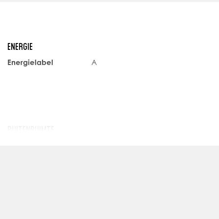
m wonen
keuken
deze plek uw nieuwe thuis in het hart van de stad!
ENERGIE
nformatie of een bezichtiging.
Energielabel
A
BUITENRUIMTE
Ligging
Aan rustige
weg, In
centrum, In
woonwijk
Tuin
Voortuin
Schuur
Inpandig