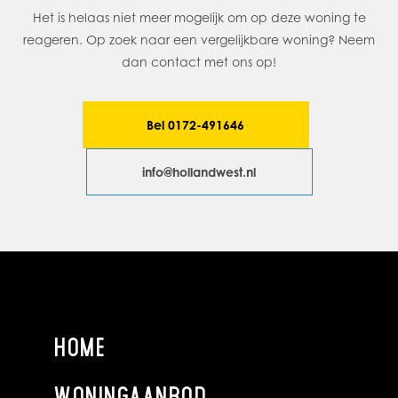
Fietsenberging op de begane grond
Het is helaas niet meer mogelijk om op deze woning te
Centrale ligging nabij winkelcentrum “Herenhof”, bushaltes
reageren. Op zoek naar een vergelijkbare woning? Neem
en uitvalswegen
dan contact met ons op!
Speeltuinen en (basis)scholen om de hoek
VERENIGING VAN EIGENAREN
Bel 0172-491646
U wordt van rechtswege lid van de VvE
Maandelijkse bijdrage: € 134,- voor onderhoud en beheer
info@hollandwest.nl
De stukken van de verenging liggen bij ons op kantoor ter
inzage.
AFMETINGEN
Zie bijgaande plattegrondtekeningen.
HOME
WONINGAANBOD