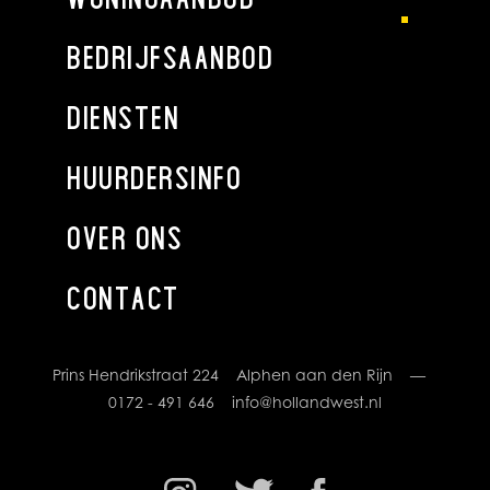
een aparte douchehoek, een dubbel wastafel en een
designradiator.
BEDRIJFSAANBOD
Tweede verdieping
DIENSTEN
De tweede verdieping is een ware verrassing. Hier vindt u
een ruime werkkamer compleet ingericht als kantoor, met
HUURDERSINFO
mini pantry daar door is de ruimte ook perfect geschikt als
werkplek voor de thuiswerkdagen. Daarnaast is er een extra
OVER ONS
slaapkamer (ouderslaapkamer) met een en-suite badkamer,
voorzien van een douche, wastafel en designradiator.
De ingebouwde kasten over de gehele verdieping bieden
CONTACT
niet alleen extra opbergruimte, maar huisvesten ook de cv-
ketel, wasmachine en droger. Door de poortligging beschikt
deze woning over verrassend veel ruimte op beide
Prins Hendrikstraat 224 Alphen aan den Rijn —
verdiepingen.
0172 - 491 646
info@hollandwest.nl
TUIN
De achtertuin is zeer onderhoudsvriendelijk en ligt op het