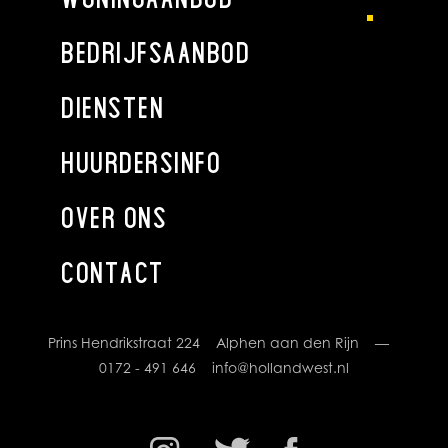
TOELICHTINGSCLAUSULE NEN2580
BEDRIJFSAANBOD
De Meetinstructie is gebaseerd op de NEN2580. De
Meetinstructie is bedoeld om een meer eenduidige manier
DIENSTEN
van meten toe te passen voor het geven van een indicatie
van de gebruiksoppervlakte. De Meetinstructie sluit
HUURDERSINFO
verschillen in meetuitkomsten niet volledig uit, door
bijvoorbeeld interpretatieverschillen, afrondingen of
OVER ONS
beperkingen bij het uitvoeren van de meting. Het nen2580
meetrapport wordt aan de koopakte gekoppeld.
CONTACT
Deze informatie is door ons met de nodige zorgvuldigheid
samengesteld. Onzerzijds wordt echter geen enkele
aansprakelijkheid aanvaard voor enige onvolledigheid,
Prins Hendrikstraat 224 Alphen aan den Rijn —
onjuistheid of anderszins, dan wel de gevolgen daarvan.
0172 - 491 646
info@hollandwest.nl
Alle opgegeven maten en oppervlakten zijn indicatief