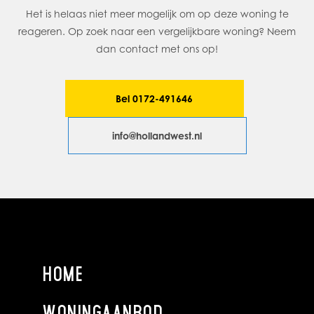
De speelse klinkers, het knusse zithoekje en de weelderige
Het is helaas niet meer mogelijk om op deze woning te
beplanting zorgen voor een heerlijk groene plek om te
reageren. Op zoek naar een vergelijkbare woning? Neem
ontspannen. Hier drink je ’s ochtends rustig je koffie en sluit je
dan contact met ons op!
de dag af met een borrel in alle privacy. Een
onderhoudsvriendelijke tuin met toch volop groen én
charme.
Bel 0172-491646
1e verdieping
info@hollandwest.nl
Via de open trap in de woonkamer bereik je de eerste
verdieping. De lichte overloop geeft toegang tot drie
slaapkamers. Aan de voorzijde bevindt zich de royale
ouderslaapkamer met eigen badkamer en-suite. De ruime
en lichte badkamer is uitgerust met een ligbad, aparte
douche, wastafel en designradiator. In een separate kast is
de Vaillant cv-ketel netjes weggewerkt. Aan de achterzijde
HOME
van de woning bevinden zich twee slaapkamers, ideaal als
kinderkamers, logeerkamer of thuiswerkplek.
WONINGAANBOD