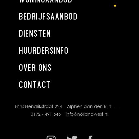
De ruime oprit voor en langs de woning geeft de
gelegenheid tot het parkeren van meerdere auto’s. De
BEDRIJFSAANBOD
toegangspoort en fietsenberging maken het geheel
compleet.
DIENSTEN
BIJZONDERHEDEN
HUURDERSINFO
- Zowel binnen als buiten is gebruik gemaakt van luxe
materiaalkeuze
OVER ONS
- Verbouwde garage tot ideale werkplek
- Vloerverwarming op de begane grond
- Elke kamer een eigen tv-aansluiting
CONTACT
- De woning is voorzien van een alarmsysteem
Prins Hendrikstraat 224 Alphen aan den Rijn —
TOELICHTINGSCLAUSULE NEN2580
0172 - 491 646
info@hollandwest.nl
De Meetinstructie is gebaseerd op de NEN2580. De
Meetinstructie is bedoeld om een meer eenduidige manier
van meten toe te passen voor het geven van een indicatie