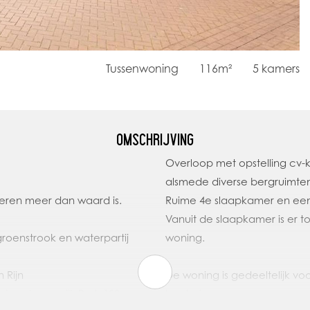
Tussenwoning
116m²
5
kamers
OMSCHRIJVING
Overloop met opstelling cv-
alsmede diverse bergruimte
ren meer dan waard is.
Ruime 4e slaapkamer en een 
Vanuit de slaapkamer is er 
groenstrook en waterpartij
woning.
n Rijn
De woning is gedeeltelijk v
e nieuwbouwwijk Park 100
beglazing.