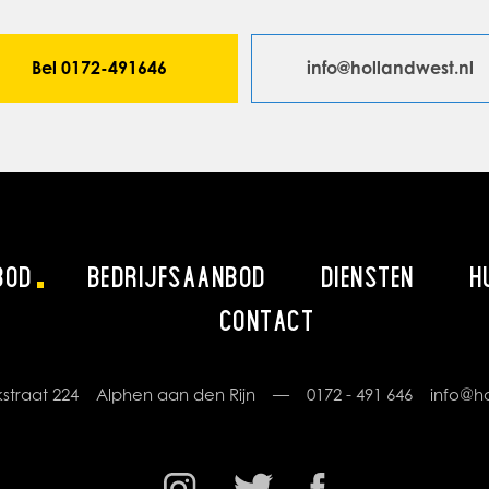
Bel 0172-491646
info@hollandwest.nl
BOD
BEDRIJFSAANBOD
DIENSTEN
H
CONTACT
rikstraat 224 Alphen aan den Rijn —
0172 - 491 646
info@ho