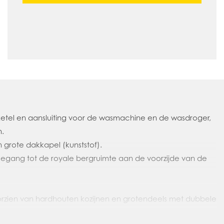
ketel en aansluiting voor de wasmachine en de wasdroger,
n.
grote dakkapel (kunststof).
toegang tot de royale bergruimte aan de voorzijde van de
oorzien van hardhouten kozijnen en grotendeels met dubbele