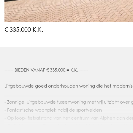
€ 335.000 K.K.
------ BIEDEN VANAF € 335.000,= K.K. ------
Uitgebouwde goed onderhouden woning die het modernise
- Zonnige, uitgebouwde tussenwoning met vrij uitzicht over 
- Fantastische woonplek nabij de sportvelden
- Op loop- fietsafstand van het centrum van Alphen aan de
- Geliefde woonwijk met in de nabijheid de kindvriendelijk