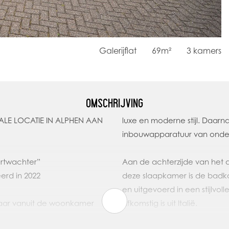
Galerijflat
69m²
3
kamers
OMSCHRIJVING
ALE LOCATIE IN ALPHEN AAN
luxe en moderne stijl. Daar
inbouwapparatuur van onder
rtwachter”
Aan de achterzijde van het 
erd in 2022
deze slaapkamer is de badk
en uitgevoerd in een stijlvol
kbaar vanuit de woonkamer
afkomstig is uit Italië.