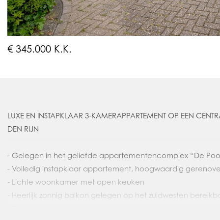
€ 345.000 K.K.
LUXE EN INSTAPKLAAR 3-KAMERAPPARTEMENT OP EEN CENTR
DEN RIJN
- Gelegen in het geliefde appartementencomplex “De Poo
- Volledig instapklaar appartement, hoogwaardig gerenove
- Lichte woonkamer met open keuken
- Heerlijk zonnig balkon gelegen op het zuidwesten berei
- Eigen berging op de begane grond