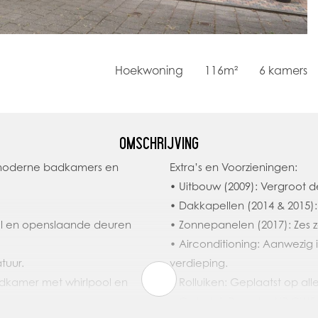
Hoekwoning
116m²
6
kamers
OMSCHRIJVING
 moderne badkamers en
Extra’s en Voorzieningen:
• Uitbouw (2009): Vergroot 
• Dakkapellen (2014 & 2015)
el en openslaande deuren
• Zonnepanelen (2017): Zes 
• Airconditioning: Aanwezi
tuur.
verdieping.
adkamer met whirlpool en
• Rolluiken: Geplaatst op a
• Cv-ketel: Remeha HR CW5 ui