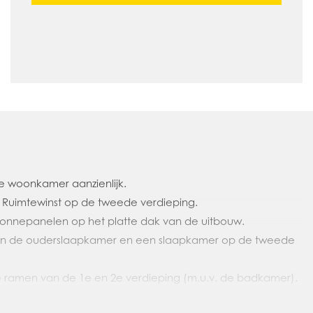
de woonkamer aanzienlijk.
: Ruimtewinst op de tweede verdieping.
zonnepanelen op het platte dak van de uitbouw.
g in de ouderslaapkamer en een slaapkamer op de tweede
lle ramen van de 1e en 2e verdieping (m.u.v. de badkamer).
t 2009, jaarlijks onderhouden.