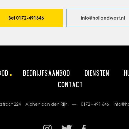
Bel 0172-491646
info@hollandwest.nl
BOD
BEDRIJFSAANBOD
DIENSTEN
H
CONTACT
rikstraat 224 Alphen aan den Rijn —
0172 - 491 646
info@ho