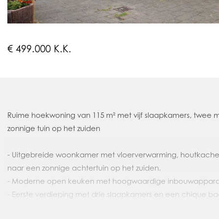
€ 499.000 K.K.
Ruime hoekwoning van 115 m² met vijf slaapkamers, twee
zonnige tuin op het zuiden
- Uitgebreide woonkamer met vloerverwarming, houtkach
naar een zonnige achtertuin op het zuiden.
- Moderne open keuken met hoogwaardige inbouwappara
- Eerste verdieping met drie slaapkamers en een chique b
inloopdouche.