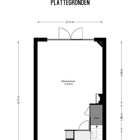
PLATTEGRONDEN
- Totale bebouwing 432 m3
achterzijde is de tweede
apkamers en een tweede
Toelichtingsclausule NEN2580
tafelmeubel en een derde
De Meetinstructie is gebase
ne en droger, met extra
meer eenduidige manier van
van de gebruiksoppervlakte. 
volledig uit, door bijvoorbee
het uitvoeren van de metin
angelegd en onderhoudsarm
gekoppeld.
uinmuur. Aan de achtergevel
rlichte muurelementen en een
Deze informatie is door ons
terom. Dankzij de
wordt echter geen enkele aa
onjuistheid of anderszins, 
oppervlakten zijn indicatief.