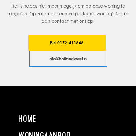
De slaapkamers:
Het is helaas niet meer mogelijk om op deze woning te
Het appartement heeft 4 slaapkamers. Alle slaapkamers zijn
reageren. Op zoek naar een vergelijkbare woning? Neem
bereikbaar via de centraal gelegen hal en hebben grote
dan contact met ons op!
raampartijen.
Het balkon:
Bel 0172-491646
De schuifpui in de woonkamer geeft toegang tot het
balkon, dat gunstig gelegen is op het zuiden. Door de ruime
info@hollandwest.nl
afmetingen kun je hier een gezellige zithoek creëren.
AFMETINGEN
Zie bijgaande plattegrondtekeningen.
GEBRUIKSOPPERVLAKTEN (NEN2580)
HOME
Gebruiksoppervlakte
- Wonen 124,40 m2
- Overige inpandige ruimte 0 m2
WONINGAANBOD