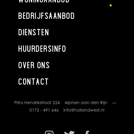
- Gebouw gebonden buitenruimte 8,80 m2
- Externe bergruimte 6,00 m2
BEDRIJFSAANBOD
- Totale bebouwing 139,20 m2
DIENSTEN
Bruto inhoud
- Wonen 406,22 m3
HUURDERSINFO
- Overige inpandige ruimte 0 m3
- Gebouw gebonden buitenruimte 0 m3
OVER ONS
- Externe bergruimte 27,73 m3
- Totale bebouwing 456,77 m3
CONTACT
Toelichtingsclausule NEN2580
De Meetinstructie is gebaseerd op de NEN2580. De
Meetinstructie is bedoeld om een meer eenduidige manier
Prins Hendrikstraat 224 Alphen aan den Rijn —
van meten toe te passen voor het geven van een indicatie
0172 - 491 646
info@hollandwest.nl
van de gebruiksoppervlakte. De Meetinstructie sluit
verschillen in meetuitkomsten niet volledig uit, door
bijvoorbeeld interpretatieverschillen, afrondingen of