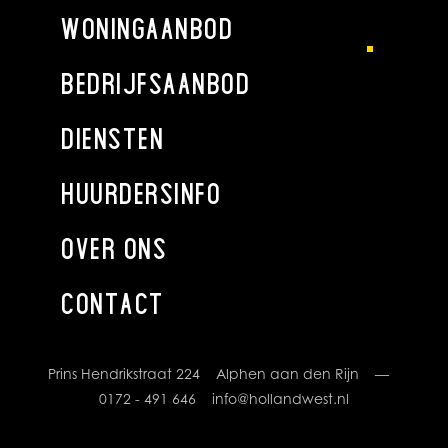
WONINGAANBOD
Eerste verdieping
De eerste verdieping is bereikbaar via het monumentale
BEDRIJFSAANBOD
trappenhuis met glas-in-loodramen. Op deze verdieping
bevinden zich meerdere ruime slaapkamers en een
DIENSTEN
logeerkamer, evenals een badkamer en een separaat toilet.
Daarnaast zijn er diverse kasten en bergruimten aanwezig
HUURDERSINFO
en is er een ruime overloop die toegang geeft tot de
verschillende vertrekken.
De oorspronkelijke gangstructuur van het schoolgebouw is
OVER ONS
hier nog goed herkenbaar en draagt bij aan het karakter en
de bijzondere sfeer van deze verdieping.
CONTACT
Tweede verdieping
Onder de kap bevindt zich een indrukwekkende open
Prins Hendrikstraat 224 Alphen aan den Rijn —
ruimte met zichtbare houten kapconstructie. Deze
0172 - 491 646
info@hollandwest.nl
verdieping wordt momenteel gebruikt als hobby- en
sportruimte, maar leent zich uitstekend voor uiteenlopende