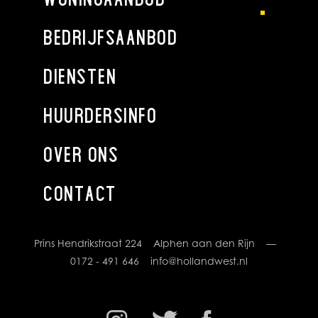
meetrapport wordt aan de koopakte gekoppeld.
BEDRIJFSAANBOD
Deze informatie is door ons met de nodige zorgvuldigheid
samengesteld. Onzerzijds wordt echter geen enkele
DIENSTEN
aansprakelijkheid aanvaard voor enige onvolledigheid,
onjuistheid of anderszins, dan wel de gevolgen daarvan.
HUURDERSINFO
Alle opgegeven maten en oppervlakten zijn indicatief .
OVER ONS
CONTACT
Prins Hendrikstraat 224 Alphen aan den Rijn —
0172 - 491 646
info@hollandwest.nl