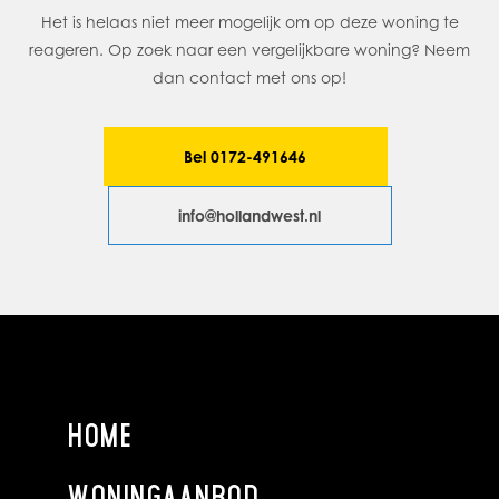
kastenwand met schuifdeuren. Deze verdieping is voorzien
Het is helaas niet meer mogelijk om op deze woning te
van laminaat.
reageren. Op zoek naar een vergelijkbare woning? Neem
dan contact met ons op!
BIJZONDERHEDEN
- Alles dubbel glas
- Dubbele bewoning mogelijk
Bel 0172-491646
- Vrij uitzicht voor en achter
- Parkeren op eigen terrein
info@hollandwest.nl
- Grote garage
Toelichtingsclausule NEN2580
De Meetinstructie is gebaseerd op de NEN2580. De
Meetinstructie is bedoeld om een meer eenduidige manier
van meten toe te passen voor het geven van een indicatie
van de gebruiksoppervlakte. De Meetinstructie sluit
HOME
verschillen in meetuitkomsten niet volledig uit, door
bijvoorbeeld interpretatieverschillen, afrondingen of
beperkingen bij het uitvoeren van de meting. Het nen2580
WONINGAANBOD