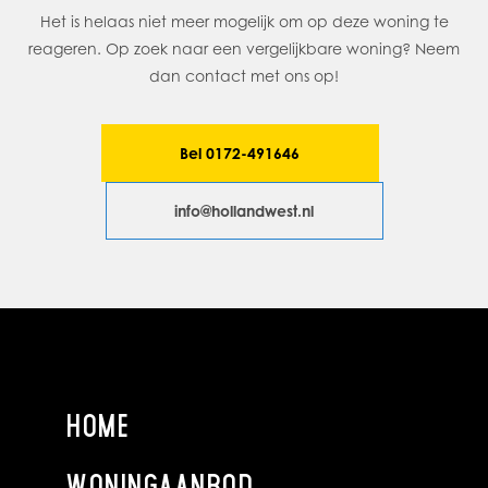
Alle vertrekken zijn royaal bemeten
Het is helaas niet meer mogelijk om op deze woning te
Servicekosten bedragen € 145,= per maand (in 2021)
reageren. Op zoek naar een vergelijkbare woning? Neem
Direct grenzend aan het bruisende centrum
dan contact met ons op!
De serre en ramen van de woonkamer zijn voorzien van
screens
Ingebouwde airco in de woonkamer, airco in de
Bel 0172-491646
ouderslaapkamer
Het transport zal plaatsvinden bij notariskantoor Kroes &
info@hollandwest.nl
Partners
AFMETINGEN
Zie bijgaande plattegrondtekeningen.
GEBRUIKSOPPERVLAKTEN
Inhoud woonfunctie: 482 m3
HOME
Woonoppervlakte: 157 m²
Gebouwgebonden buitenruimte 30 m²
(balkon)
WONINGAANBOD