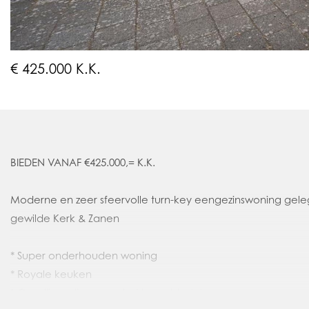
€ 425.000 K.K.
BIEDEN VANAF €425.000,= K.K.
Moderne en zeer sfeervolle turn-key eengezinswoning gel
gewilde Kerk & Zanen
* Super onderhouden woning
* Royale keuken
* Gezellige, diepe en strakke achtertuin