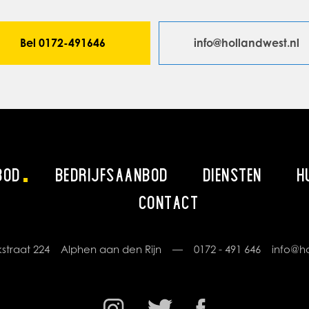
Bel 0172-491646
info@hollandwest.nl
BOD
BEDRIJFSAANBOD
DIENSTEN
H
CONTACT
rikstraat 224 Alphen aan den Rijn —
0172 - 491 646
info@ho