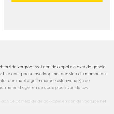
chterzijde vergroot met een dakkapel die over de gehele
oor is er een speelse overloop met een vide die momenteel
 Achter een mooi afgetimmerde kastenwand zijn de
chine en droger en de opstelplaats van de c.v.
aan de achterzijde de dakkapel en aan de voorzijde het