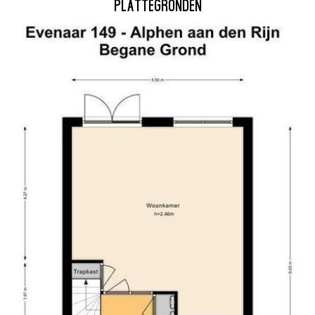
PLATTEGRONDEN
let en een sauna.
onjuistheid of anderszins, 
oppervlakten zijn indicatief.