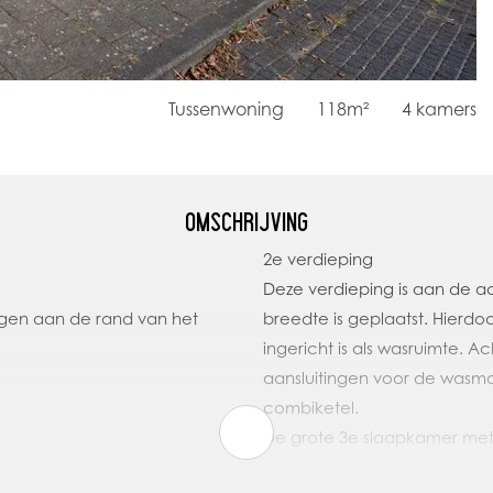
Tussenwoning
118m²
4
kamers
OMSCHRIJVING
2e verdieping
Deze verdieping is aan de a
egen aan de rand van het
breedte is geplaatst. Hierd
ingericht is als wasruimte.
aansluitingen voor de wasma
combiketel.
De grote 3e slaapkamer met 
royale zonnige dakterras.