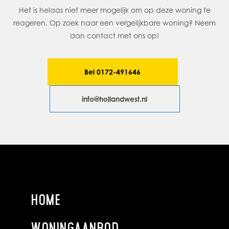
3e verdieping
Het is helaas niet meer mogelijk om op deze woning te
Bij binnenkomst in de hal is er ruimte voor een
reageren. Op zoek naar een vergelijkbare woning? Neem
garderobehoek en toegang tot alle vertrekken: de
dan contact met ons op!
woonkamer met eetkamer, de keuken, het toilet, de
badkamer en de twee slaapkamers.
Bel 0172-491646
De woonkamer en eetkamer vormen samen een royale
leefruimte met een prettige indeling. De grote ramen zorgen
info@hollandwest.nl
voor veel natuurlijk licht, terwijl de strakke wanden en
eigentijdse vloerafwerking voor een moderne uitstraling
zorgen. De open verbinding met de keuken versterkt het
ruimtelijke gevoel.
De open keuken is praktisch ingedeeld en voorzien van een
4-pits gaskookplaat en afzuigkap. Via de keuken is er directe
HOME
toegang tot het balkon, welke op het zuiden is gelegen.
Het balkon van circa 5 m² is gelegen op het zuiden,
WONINGAANBOD