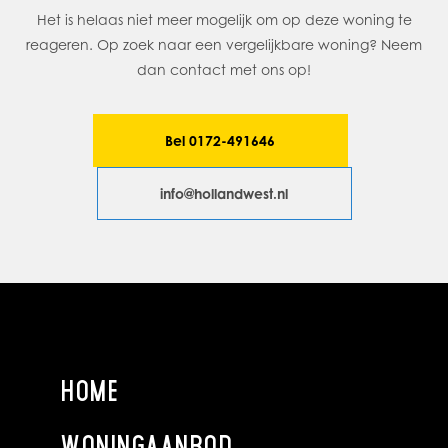
Het is helaas niet meer mogelijk om op deze woning te
Tuin:
reageren. Op zoek naar een vergelijkbare woning? Neem
De zonnige achtertuin is een ware oase van rust met een
dan contact met ons op!
fenomenaal uitzicht over de Zegerplas. Hier geniet u van
ultieme privacy en natuurpracht.
Bel 0172-491646
BIJZONDERHEDEN:
Veel potentie om geheel naar eigen smaak te
info@hollandwest.nl
moderniseren.
Voorzien van een inpandige garage en eigen oprit.
Fantastische ligging aan het water en dichtbij
voorzieningen.
HOME
WONINGAANBOD