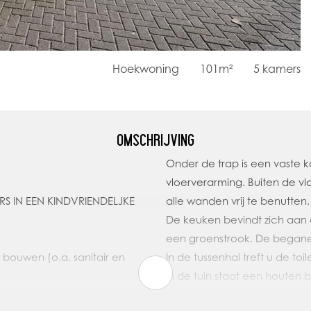
Hoekwoning
101m²
5
kamers
OMSCHRIJVING
Onder de trap is een vaste k
vloerverarming. Buiten de v
 IN EEN KINDVRIENDELJKE
alle wanden vrij te benutten
De keuken bevindt zich aan d
een groenstrook. De begane g
bouwen (o.a. sanitair en
In de tussenhal treft u de to
In de tuin staat een houten 
r naar boven strak gestuct