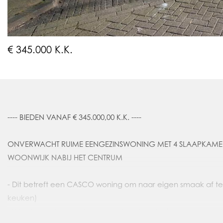
€ 345.000 K.K.
---- BIEDEN VANAF € 345.000,00 K.K. ----
ONVERWACHT RUIME EENGEZINSWONING MET 4 SLAAPKAMERS
WOONWIJK NABIJ HET CENTRUM
- Dit betreft een CASCO woning om naar eigen smaak af te 
keuken)
- Uitgebouwde woonkamer met grote schuifpui en van onde