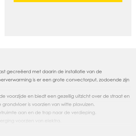
ast gecreëerd met daarin de installatie van de
loerverwarming is er een grote convectorput, zodoende zijn
.
e voorzijde en biedt een gezellig uitzicht over de straat en
rondvloer is voorzien van witte plavuizen.
iletruimte aan en de trap naar de verdieping.
berging voorzien van elektra.