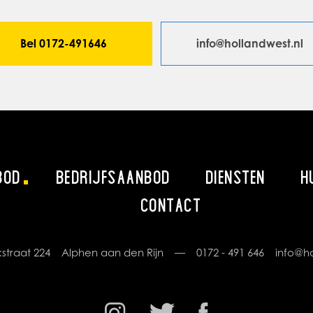
Bel 0172-491646
info@hollandwest.nl
BOD
BEDRIJFSAANBOD
DIENSTEN
H
CONTACT
rikstraat 224 Alphen aan den Rijn —
0172 - 491 646
info@ho