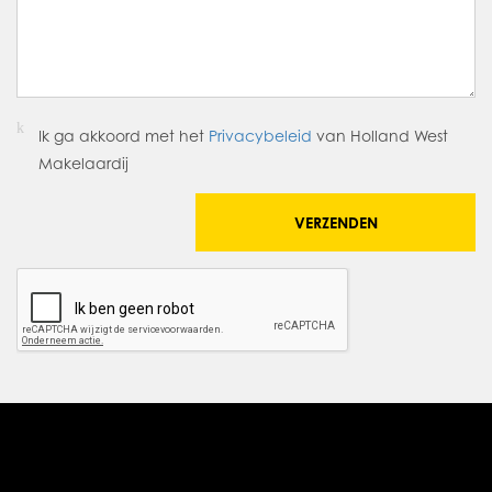
huurovereenkomst, op basis van de wijziging van het
maandindexcijfer volgens de consumentenprijsindex (CPI)
reeks “alle huishoudens” (2015=100), gepubliceerd door het
Centraal Bureau voor de Statistiek (CBS).
Ik ga akkoord met het
Privacybeleid
van Holland West
HUURPRIJS:
Makelaardij
De huurprijs is op aanvraag en exclusief btw en
servicekosten.
VERZENDEN
SERVICEKOSTEN:
Voor servicekosten wordt een voorschot gerekend van € 35,-
per m² per jaar, exclusief btw, bij vooruitbetaling per maand
te voldoen. Onder de servicekosten vallen onderstaande
punten:
- verbruik elektra, gas en water, zowel in de gehuurde
alsmede algemene ruimten;
- onderhoud brandblussers/brandslanghaspels en
brandmeldinstallatie;