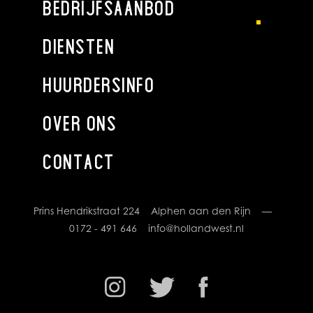
een aanbieding of offerte. Indien u een aanbieding wenst,
BEDRIJFSAANBOD
kan Holland West Makelaardij deze na goedkeuring door de
opdrachtgever op basis van specifieke gegevens verzorgen.
DIENSTEN
ALGEMEEN
HUURDERSINFO
Ondanks de zorg en aandacht die wordt besteed aan de
samenstelling van deze projectinformatie en de hierin
OVER ONS
opgenomen gegevens, kan Holland West Makelaardij niet
instaan voor de volledigheid, juistheid of voortdurende
CONTACT
actualiteit van de gegevens en wijst iedere vorm van
aansprakelijkheid van de hand voor onvolkomenheden,
onvolledigheden, dan wel onjuistheden in de weergegeven
informatie. Nadrukkelijk is vermeld dat deze informatie niet
Prins Hendrikstraat 224 Alphen aan den Rijn —
als een aanbieding of offerte mag worden beschouwd.
0172 - 491 646
info@hollandwest.nl
Indien u een aanbieding wenst, kan Holland West
Makelaardij deze na goedkeuring door de opdrachtgever
op basis van specifieke gegevens verzorgen.