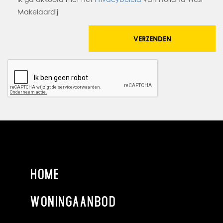
Makelaardij
KOOPSOM
€ 599.500,- v.o.n., exclusief btw. De notariskosten zijn in deze
VERZENDEN
voor rekening van koper.
HUUR
In overleg is het pand ook voor verhuur beschikbaar tegen
nader overeen te komen huurprijs en overige condities.
BIJZONDERHEDEN
Elke transactie behoeft de nadrukkelijke goedkeuring van
eigenaar.
HOME
UITSLUITINGEN
De vermelde informatie is van algemene aard en is niet
WONINGAANBOD
meer dan een uitnodiging om in onderhandeling te treden.
Bovenstaande informatie mag niet beschouwd worden als