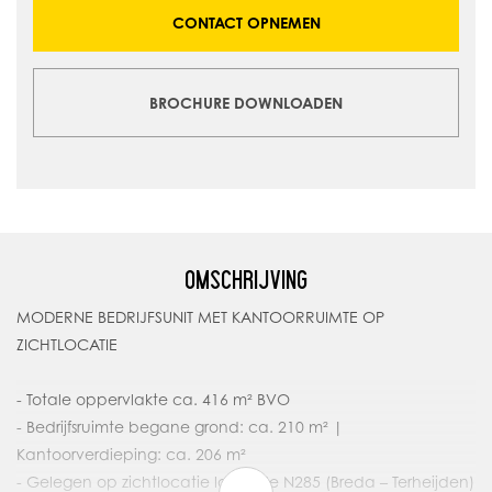
CONTACT OPNEMEN
BROCHURE DOWNLOADEN
OMSCHRIJVING
MODERNE BEDRIJFSUNIT MET KANTOORRUIMTE OP
ZICHTLOCATIE
- Totale oppervlakte ca. 416 m² BVO
- Bedrijfsruimte begane grond: ca. 210 m² |
Kantoorverdieping: ca. 206 m²
- Gelegen op zichtlocatie langs de N285 (Breda – Terheijden)