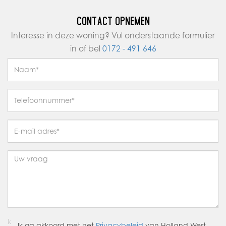
OPLEVERINGSNIVEAU
CONTACT OPNEMEN
In huidige staat, zie afbeeldingen.
Interesse in deze woning? Vul onderstaande formulier
in of bel
0172 - 491 646
AFMETINGEN BEDRIJFSRUIMTE
Totale oppervlakte bedrijfsruimte ca. 415,80 m2 BVO
Bedrijfsruimte op de begane grond: ca. 209,70 m²
Kantoorruimte op de verdieping: ca. 206,10 m²
OPLEVERING
In overleg, kan op korte termijn.
BESTEMMING
Het vigerende bestemmingsplan is “Krogten, partiële
herziening 2006”. De locatie is in dit bestemmingsplan
aangemerkt als “Bedrijventerrein”, waardoor geschikt voor
diverse doeleinden. De lijst met toegestane
bedrijfsactiviteiten kunt u opvragen bij ons kantoor.
Ik ga akkoord met het
Privacybeleid
van Holland West