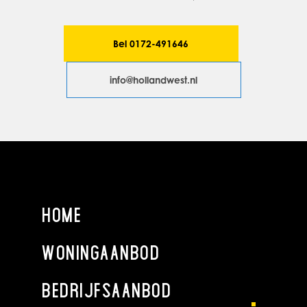
BESTEMMING
Het vigerende bestemmingsplan is “Alphen Stad”. De
Bel 0172-491646
locatie is in dit bestemmingsplan aangemerkt als
“Gemengd”, waardoor geschikt voor diverse doeleinden
info@hollandwest.nl
zoals onder andere: dienstverlening en kantoren.
HUURCONTRACT
Huurovereenkomst op basis van het standaard model
Kantoorruimte van de Raad voor Onroerende Zaken (ROZ),
versie januari 2015, met de daarbij behorende algemene
bepalingen aangevuld met bijzondere bepalingen.
HOME
HUURTERMIJN
WONINGAANBOD
2 (twee) jaar met stilzwijgende verlenging in combinatie met
een opzegtermijn van 6 (zes) maanden.
BEDRIJFSAANBOD
HUURBETALING