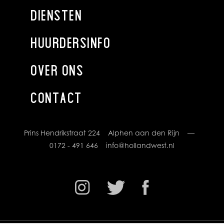
Per maand vooruit.
DIENSTEN
BTW
HUURDERSINFO
Uitgangspunt bij het tot stand komen van een
huurovereenkomst is, dat huurder het gehuurde voor
OVER ONS
tenminste het bij de wet vastgelegde minimum percentage
of meer gebruikt voor met omzetbelasting belaste prestaties.
CONTACT
Indien door toedoen van huurder niet geopteerd kan
worden voor met omzetbelasting belaste verhuur, of indien
op enig moment een situatie aan de zijde van de huurder
intreedt waardoor geen recht meer kan worden gedaan
Prins Hendrikstraat 224 Alphen aan den Rijn —
aan dit uitgangspunt, is huurder gehouden om het daaruit
0172 - 491 646
info@hollandwest.nl
voor verhuurder voortvloeiende nadeel te vergoeden, en zal
de huurprijs met een nader vast te stellen bedrag of
percentage worden verhoogd.
ZEKERHEIDSTELLING
Voor bestaande ondernemers (met positieve cijfers over de