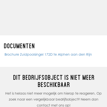
OPLEVERING
Beschikbaar in overleg.
HUURPRIJS:
De huurprijs bedraagt € 570,90 per maand exclusief
servicekosten en BTW.
DOCUMENTEN
SERVICEKOSTEN:
Brochure Zuidpoolsingel 172D te Alphen aan den Rijn
Servicekosten
Glasverzekering € 15,95
Tuinonderhoud € 0,51
Waterverbruik € 2,00
DIT BEDRIJFSOBJECT IS NIET MEER
Elektra € 76,21
BESCHIKBAAR
Schoonmaak algemene ruimten € 66,52
Rioolontstopping € 0,65
Het is helaas niet meer mogelijk om hierop te reageren. Op
Vervanging lampen & TL buizen € 1,62
zoek naar een vergelijkbaar bedrijfsobject? Neem dan
Totaal servicekosten incl. BTW € 194,44
contact met ons op!