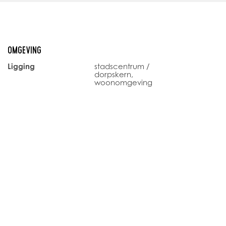
nclusief BTW (thans 21%).
everingen vallen onder de servicekosten:
OMGEVING
 week);
Ligging
stadscentrum /
dorpskern,
woonomgeving
ter met een minimale contractperiode van 1 (één) jaar.