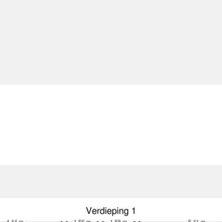
Volgens standaard model R
aan de rechter zijkant van
bepalingen.
KADASTRALE GEGEVENS
Gemeente Alphen aan den 
is voorzien van:
Sectie: A
Nummer: 6303 gedeeltelijk
Omschrijving: BEDRIJVIGHE
BIJZONDERHEDEN
Elke transactie behoeft de 