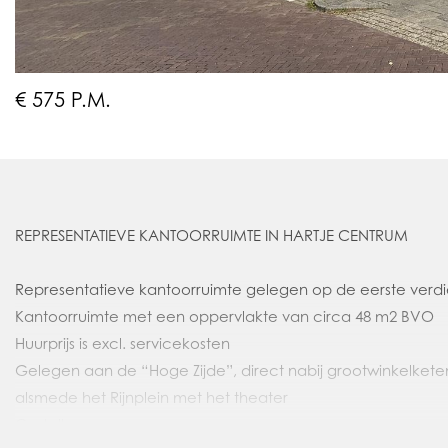
€ 575 P.M.
REPRESENTATIEVE KANTOORRUIMTE IN HARTJE CENTRUM
Representatieve kantoorruimte gelegen op de eerste verd
Kantoorruimte met een oppervlakte van circa 48 m2 BVO
Huurprijs is excl. servicekosten
Gelegen aan de “Hoge Zijde”, direct nabij grootwinkelket
alsmede het Rijnplein met het theater
Castellum.