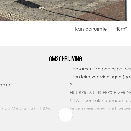
Kantoorruimte
48m²
OMSCHRIJVING
- gezamenlijke pantry per ve
- sanitaire voorzieningen (gez
ieping
?
HUURPRIJS UNIT EERSTE VERD
€ 575,- per kalendermaand, v
ens als Mediamarkt, H&M,
Te vermeerderen met de ser
SERVICEKOSTEN