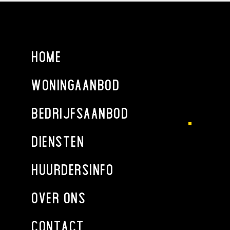
BIJZONDERHEDEN
Elke transactie behoeft de nadrukkelijke goedkeuring van
eigenaar.
HOME
UITSLUITINGEN
De vermelde informatie is van algemene aard en is niet
WONINGAANBOD
meer dan een uitnodiging om in onderhandeling te treden.
Bovenstaande informatie mag niet beschouwd worden als
BEDRIJFSAANBOD
een aanbieding of offerte. Indien u een aanbieding wenst,
kan Holland West Makelaardij deze na goedkeuring door de
opdrachtgever op basis van specifieke gegevens verzorgen.
DIENSTEN
HUURDERSINFO
OVER ONS
CONTACT