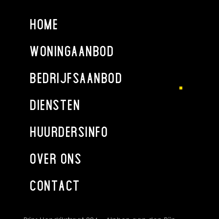
eigenaar.
HOME
ALGEMEEN
Ondanks de zorg en aandacht die wordt besteed aan de
WONINGAANBOD
samenstelling van deze projectinformatie en de hierin
opgenomen gegevens, kan Holland West Makelaardij niet
BEDRIJFSAANBOD
instaan voor de volledigheid, juistheid of voortdurende
actualiteit van de gegevens en wijst iedere vorm van
DIENSTEN
aansprakelijkheid van de hand voor onvolkomenheden,
onvolledigheden, dan wel onjuistheden in de weergegeven
HUURDERSINFO
informatie. Nadrukkelijk is vermeld dat deze informatie niet
als een aanbieding of offerte mag worden beschouwd.
Indien u een aanbieding wenst, kan Holland West
OVER ONS
Makelaardij deze na goedkeuring door de opdrachtgever
op basis van specifieke gegevens verzorgen.
CONTACT
OVERIG
Bezichtigingen uitsluitend op een daartoe afgesproken