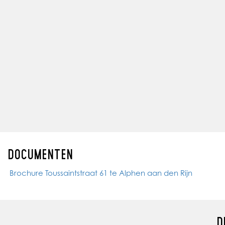
VOORSCHOT SERVICEKOSTEN:
Nog nader te bepalen.
BESTEMMING
Het vigerende bestemmingsplan is “Alphen Stad”. De locatie
aangemerkt als “Centrum 1”, waardoor geschikt voor diver
andere: detailhandel, horeca, dienstverlening, ambachtelijk
DOCUMENTEN
Brochure Toussaintstraat 61 te Alphen aan den Rijn
D