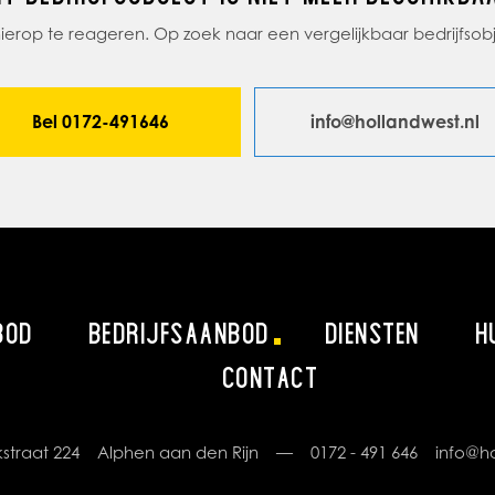
 hierop te reageren. Op zoek naar een vergelijkbaar bedrijfs
Bel 0172-491646
info@hollandwest.nl
BOD
BEDRIJFSAANBOD
DIENSTEN
H
CONTACT
rikstraat 224 Alphen aan den Rijn —
0172 - 491 646
info@ho