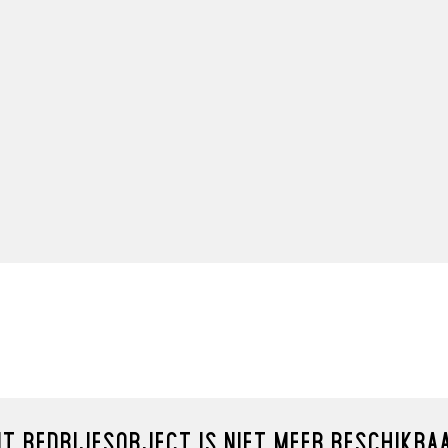
Ondanks de zorg en aandach
projectinformatie en de hi
niet instaan voor de volledi
en wijst iedere vorm van aa
onvolledigheden, dan wel on
 is in dit bestemmingsplan
vermeld dat deze informatie
se doeleinden zoals onder
beschouwd. Indien u een aan
e bedrijvigheid,
goedkeuring door de opdrac
IT BEDRIJFSOBJECT IS NIET MEER BESCHIKBA