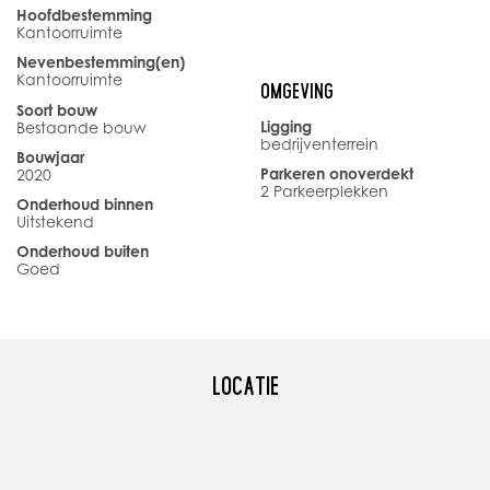
één parkeerplaats op het mandelige parkeerterrein
Hoofdbestemming
Kantoorruimte
gebruiken.
Nevenbestemming(en)
Kantoorruimte
OMGEVING
OPLEVERINGSNIVEAU
Soort bouw
- Vloerafwerking (luxe tapijttegels)
Ligging
Bestaande bouw
bedrijventerrein
- Wandafwerking
Bouwjaar
- Plafondafwerking
Parkeren onoverdekt
2020
2 Parkeerplekken
- Verlichtingsarmaturen
Onderhoud binnen
Uitstekend
- Airco-unit
Onderhoud buiten
- Keukenblok
Goed
- Gezamenlijk toilet
SERVICEKOSTEN EN VERGOEDING VOOR OVERIGE
LEVERINGEN
LOCATIE
- Verhuurder brengt € 40,- aan servicekosten in rekening aan
huurder per maand.
- Verhuurder brengt € 80,- aan voorschot vergoeding in
rekening aan huurder per maand voor het leveren van