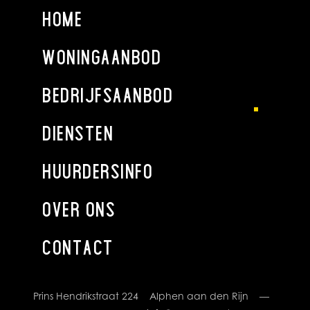
Bovenstaande informatie mag niet beschouwd worden als
HOME
een aanbieding of offerte. Indien u een aanbieding wenst,
kan Holland West Makelaardij deze na goedkeuring door de
WONINGAANBOD
opdrachtgever op basis van specifieke gegevens verzorgen.
BEDRIJFSAANBOD
DIENSTEN
HUURDERSINFO
OVER ONS
CONTACT
Prins Hendrikstraat 224 Alphen aan den Rijn —