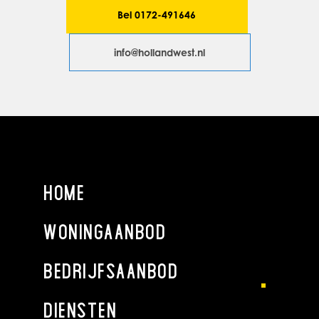
blijvend zal gebruiken voor doeleinden die recht geven op
Bel 0172-491646
aftrek van BTW.
Huurder zal op eerste verzoek van verhuurder per
info@hollandwest.nl
omgaande een onherroeplijke volmacht aan verhuurder en
zijn eventuele rechtsopvolger (s) verlenen om mede namens
hem een optieverzoek tot belaste verhuur in te dienen.
Indien huurder echter niet meer voldoet aan de wettelijke
criteria voor belaste verhuur of een optieverzoek tot belaste
verhuur niet (meer) door de inspecteur der belastingen
wordt gehonoreerd, dan zal huurder het gehele daardoor
HOME
financieel te lijden nadeel aan verhuurder vergoeden,
overeenkomstig de ter zake op te nemen bijzondere
bepalingen van de huurovereenkomst.
WONINGAANBOD
HUURCONTRACT
BEDRIJFSAANBOD
Volgens standaard model Raad voor Onroerende Zaken
met bijbehorende algemene bepalingen.
DIENSTEN